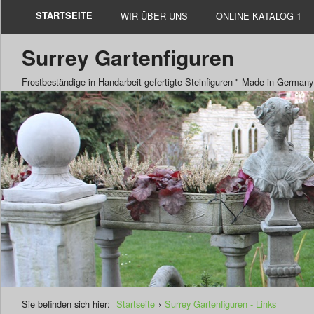
STARTSEITE
WIR ÜBER UNS
ONLINE KATALOG 1
Surrey Gartenfiguren
Frostbeständige in Handarbeit gefertigte Steinfiguren " Made in Germany
Sie befinden sich hier:
Startseite
›
Surrey Gartenfiguren - Links